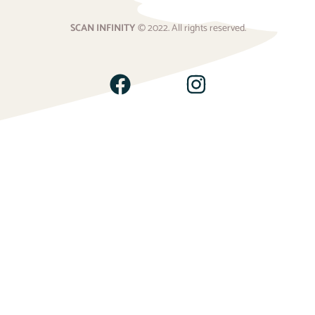
SCAN INFINITY
© 2022. All rights reserved.
<script type=”text/javascript”>
(function(e,t,o,n,p,r,i)
{e.visitorGlobalObjectAlias=n;e[e.visitorGlobalObjectAlias]=e[e.v
{(e[e.visitorGlobalObjectAlias].q=e[e.visitorGlobalObjectAlias].q|
[]).push(arguments)};e[e.visitorGlobalObjectAlias].l=(new
Date).getTime();r=t.createElement(“script”);r.src=o;r.async=true
[0];i.parentNode.insertBefore(r,i)})(window,document,”
https://diffuser-cdn.app-us1.com/diffuser/diffuser.js”,”vgo”);
vgo(‘setAccount’, ‘478087407’);
vgo(‘setTrackByDefault’, true);
vgo(‘process’);